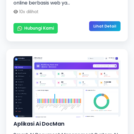
online berbasis web ya...
10x dilihat
Lihat Detail
Hubungi Kami
Aplikasi Ai DocMan