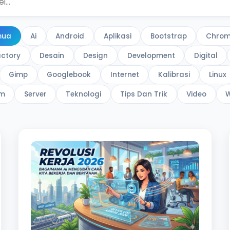
mua
Ai
Android
Aplikasi
Bootstrap
Chrom
actory
Desain
Design
Development
Digital
Gimp
Googlebook
Internet
Kalibrasi
Linux
m
Server
Teknologi
Tips Dan Trik
Video