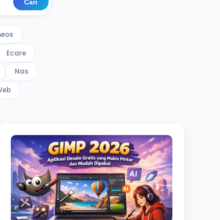
Cari
eos
Ecare
Nas
Web