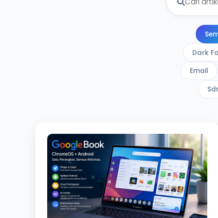
Se
Dark F
Email
Sd