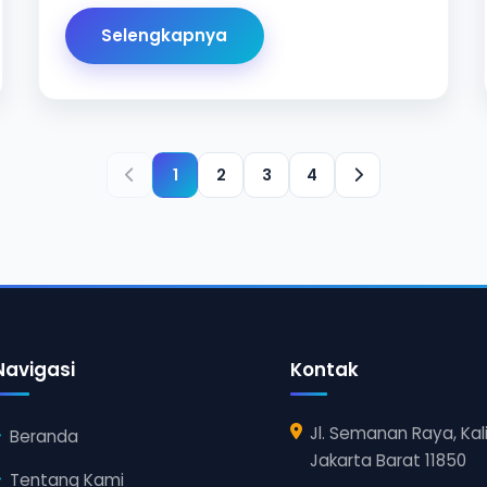
Selengkapnya
1
2
3
4
Navigasi
Kontak
Jl. Semanan Raya, Kal
Beranda
Jakarta Barat 11850
Tentang Kami