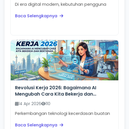
Di era digital modern, kebutuhan pengguna
terhadap perangkat semakin berubah. Orang
Baca Selengkapnya
tidak lagi hanya...
Revolusi Kerja 2026: Bagaimana AI
Mengubah Cara Kita Bekerja dan
Bertahan
14 Apr 2026
110
Perkembangan teknologi kecerdasan buatan
atau Artificial Intelligence telah membawa
Baca Selengkapnya
perubahan besar ...