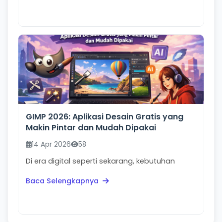
GIMP 2026: Aplikasi Desain Gratis yang
Makin Pintar dan Mudah Dipakai
14 Apr 2026
58
Di era digital seperti sekarang, kebutuhan
desain bukan lagi milik desainer profesional
Baca Selengkapnya
saja. Mulai ...