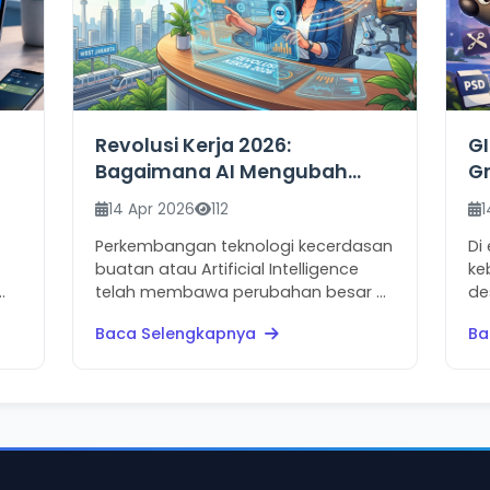
Revolusi Kerja 2026:
GI
Bagaimana AI Mengubah
Gr
S
Cara Kita Bekerja dan
M
14 Apr 2026
112
1
Bertahan
Perkembangan teknologi kecerdasan
Di
buatan atau Artificial Intelligence
ke
telah membawa perubahan besar ...
de
Baca Selengkapnya
Ba