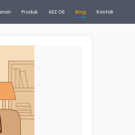
anan
Produk
AEZ OS
Blog
Kontak