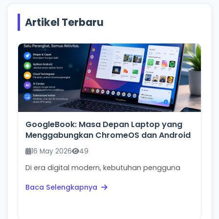
Artikel Terbaru
GoogleBook: Masa Depan Laptop yang
Menggabungkan ChromeOS dan Android
16 May 2026
49
Di era digital modern, kebutuhan pengguna
terhadap perangkat semakin berubah. Orang
Baca Selengkapnya
tidak lagi hanya...