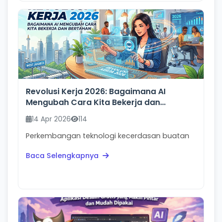
Revolusi Kerja 2026: Bagaimana AI
Mengubah Cara Kita Bekerja dan
Bertahan
14 Apr 2026
114
Perkembangan teknologi kecerdasan buatan
atau Artificial Intelligence telah membawa
Baca Selengkapnya
perubahan besar ...