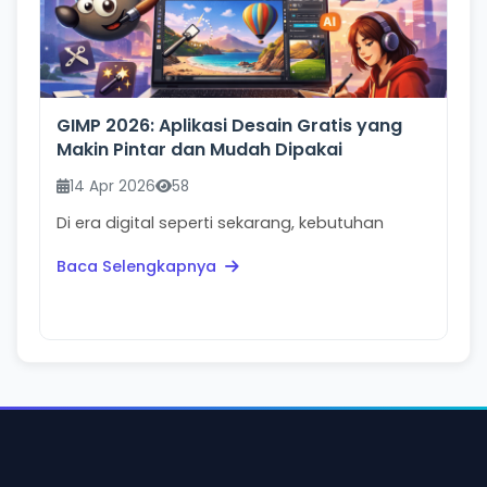
GIMP 2026: Aplikasi Desain Gratis yang
Makin Pintar dan Mudah Dipakai
14 Apr 2026
58
Di era digital seperti sekarang, kebutuhan
desain bukan lagi milik desainer profesional
Baca Selengkapnya
saja. Mulai ...