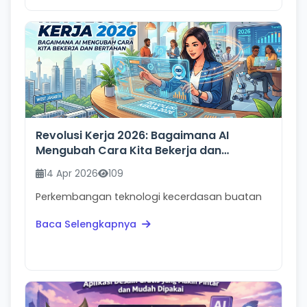
Revolusi Kerja 2026: Bagaimana AI
Mengubah Cara Kita Bekerja dan
Bertahan
14 Apr 2026
109
Perkembangan teknologi kecerdasan buatan
atau Artificial Intelligence telah membawa
Baca Selengkapnya
perubahan besar ...