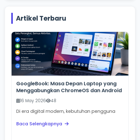
Artikel Terbaru
GoogleBook: Masa Depan Laptop yang
Menggabungkan ChromeOS dan Android
16 May 2026
48
Di era digital modern, kebutuhan pengguna
terhadap perangkat semakin berubah. Orang
Baca Selengkapnya
tidak lagi hanya...