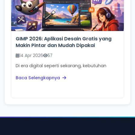
GIMP 2026: Aplikasi Desain Gratis yang
Makin Pintar dan Mudah Dipakai
14 Apr 2026
57
Di era digital seperti sekarang, kebutuhan
desain bukan lagi milik desainer profesional
Baca Selengkapnya
saja. Mulai ...