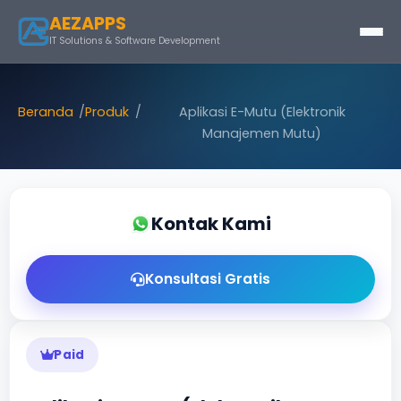
AEZAPPS
IT Solutions & Software Development
Beranda
Produk
Aplikasi E-Mutu (Elektronik
Manajemen Mutu)
Kontak Kami
Konsultasi Gratis
Paid