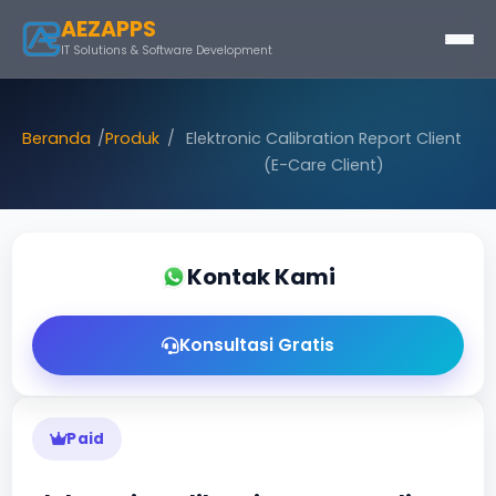
AEZAPPS
IT Solutions & Software Development
Beranda
Produk
Elektronic Calibration Report Client
(E-Care Client)
Kontak Kami
Konsultasi Gratis
Paid