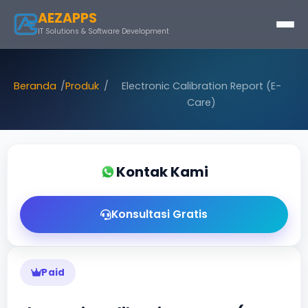
AEZAPPS
IT Solutions & Software Development
Beranda
Produk
Electronic Calibration Report (E-
Care)
Kontak Kami
Konsultasi Gratis
Paid